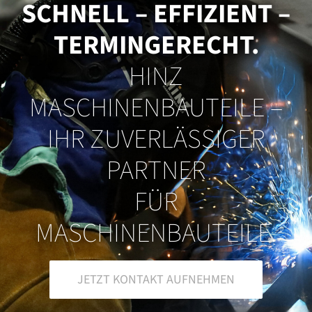
SCHNELL – EFFIZIENT –
TERMINGERECHT.
HINZ
MASCHINENBAUTEILE –
IHR ZUVERLÄSSIGER
PARTNER
FÜR
MASCHINENBAUTEILE.
JETZT KONTAKT AUFNEHMEN