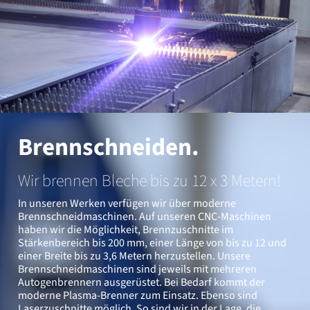
Brennschneiden.
Wir brennen Bleche bis zu 12 x 3 Metern!
In unseren Werken verfügen wir über moderne
Brennschneidmaschinen. Auf unseren CNC-Maschinen
haben wir die Möglichkeit, Brennzuschnitte im
Stärkenbereich bis 200 mm, einer Länge von bis zu 12 und
einer Breite bis zu 3,6 Metern herzustellen. Unsere
Brennschneidmaschinen sind jeweils mit mehreren
Autogenbrennern ausgerüstet. Bei Bedarf kommt der
moderne Plasma-Brenner zum Einsatz. Ebenso sind
Laserzuschnitte möglich. So sind wir in der Lage, die