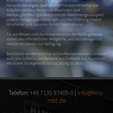
erfahrenen Bohrwerker die anspruchvollsten
Herausforderungen. Qualität und Präzision ist hierbei die
Aufgabenstellung. Modernste Maschinen- und
Werkzeugtechnologie vereint mit der Maschinengenauigkeit
unserer Fertigungseinrichtungen und der Erfahrung unserer
Mitarbeiter sind Garanten für höchste Präzision.
Für das Messen und die Dokumentation der Meßergebnisse
stehen alle erforderlichen Meßgeräte, welche turnusgemäß
rekalibriert werden zur Verfügung.
Bearbeitet werden nicht nur Schweißkonstruktionen, sondern
auch alle Gußteile, und Bauteile aus Edelstahl und Aluminium
mit einem Stückgewicht von ca. 300 kg bis 80 to.
Telefon:
+49 7135 97405-0
|
info@hinz-
mbt.de