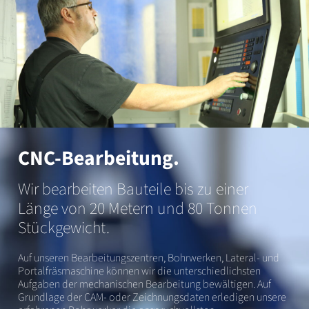
CNC-Bearbeitung.
Wir bearbeiten Bauteile bis zu einer
Länge von 20 Metern und 80 Tonnen
Stückgewicht.
Auf unseren Bearbeitungszentren, Bohrwerken, Lateral- und
Portalfräsmaschine können wir die unterschiedlichsten
Aufgaben der mechanischen Bearbeitung bewältigen. Auf
Grundlage der CAM- oder Zeichnungsdaten erledigen unsere