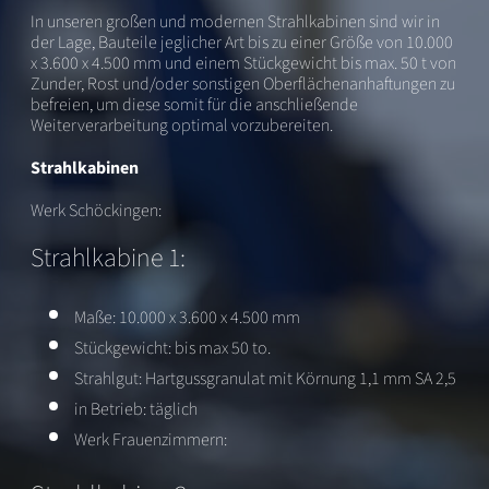
In unseren großen und modernen Strahlkabinen sind wir in
der Lage, Bauteile jeglicher Art bis zu einer Größe von 10.000
x 3.600 x 4.500 mm und einem Stückgewicht bis max. 50 t von
Zunder, Rost und/oder sonstigen Oberflächenanhaftungen zu
befreien, um diese somit für die anschließende
Weiterverarbeitung optimal vorzubereiten.
Strahlkabinen
Werk Schöckingen:
Strahlkabine 1:
Maße: 10.000 x 3.600 x 4.500 mm
Stückgewicht: bis max 50 to.
Strahlgut: Hartgussgranulat mit Körnung 1,1 mm SA 2,5
in Betrieb: täglich
Werk Frauenzimmern: