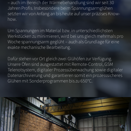
– auch im Bereich der Wärmebehandlung sind wir seit 30
Jahren Profis. Insbesondere beim Spannungsarmglühen
setzten wir von Anfang an bis heute auf unser präzises Know-
how.
Um Spannungen im Material bzw. in unterschiedlichsten
Werkstücken zu minimieren, wird bei uns gleich mehrmals pro
Woche spannungsarm geglüht – auch als Grundlage für eine
exakte mechanische Bearbeitung.
Dafür stehen vor Ort gleich zwei Glühöfen zur Verfügung.
Unsere Öfen sind ausgestattet mit Remote-Control, GSM
Telenotsystem, digitaler Prozessüberwachung sowie digitaler
Datenarchivierung und garantieren somit ein prozesssicheres
Glühen mit Sonderprogrammen bis zu 650°C.