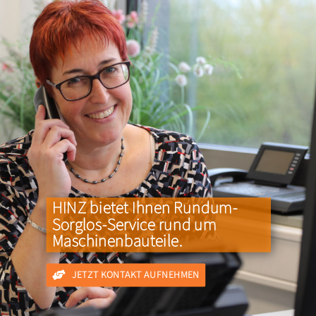
HINZ bietet Ihnen
Rundum-
Sorglos-Service
rund um
Maschinenbauteile.
JETZT KONTAKT AUFNEHMEN