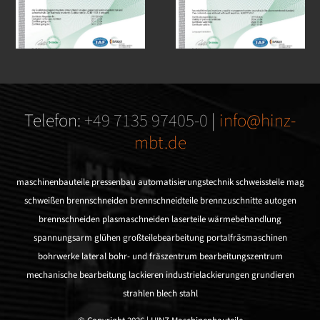
Telefon:
+49 7135 97405-0
|
info@hinz-
mbt.de
maschinenbauteile
pressenbau
automatisierungstechnik
schweissteile
mag
schweißen
brennschneiden
brennschneidteile
brennzuschnitte
autogen
brennschneiden
plasmaschneiden
laserteile
wärmebehandlung
spannungsarm glühen
großteilebearbeitung
portalfräsmaschinen
bohrwerke
lateral bohr- und fräszentrum
bearbeitungszentrum
mechanische bearbeitung
lackieren
industrielackierungen
grundieren
strahlen
blech
stahl